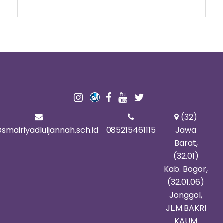
(32)
smairiyadluljannah.sch.id
085215461115
Jawa
Barat,
(32.01)
Kab. Bogor,
(32.01.06)
Jonggol,
JL.M.BAKRI
KAUM